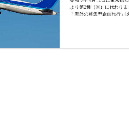
令和 6年 4月12日に東京
より第2種（※）に代わりま
「海外の募集型企画旅行」
扱える旅行業登録です。
会社
区晴海１丁目 8-10
ンド トリトンスクエア オフィスタワーX ５階
と：03-5547-4554
 ：03-6204-9455
64 E-mail:
info@koyo-hd.jp
アドレス：
info_realestate@koyo-hd.jp