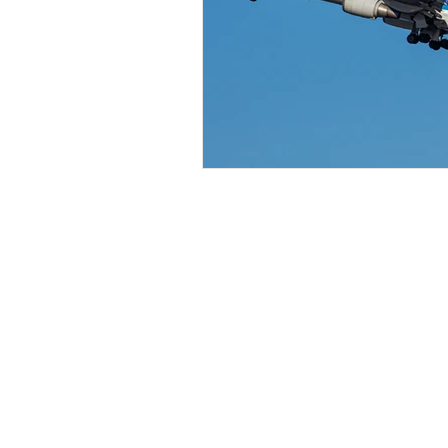
コーヨーホールディングス株式
KOYO HOLDINGS Co.,Ltd.
住所：〒104-0053
東京都中央
晴海アイラ
お問合せ先：
不動産事業に関するこ
旅行事業およびその他
FAX.03-6204-94
不動産事業用専用